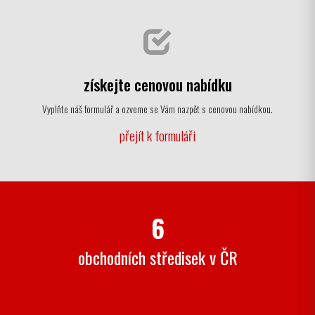
získejte cenovou nabídku
Vyplňte náš formulář a ozveme se Vám nazpět s cenovou nabídkou.
přejít k formuláři
6
obchodních středisek v ČR