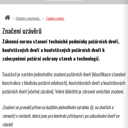
Obchodní a technické…
Značení uzávěrů
Značení uzávěrů
Zákonná norma stanoví technické podmínky požárních dveří,
kouřotěsných dveří a kouřotěsných požárních dveří k
zabezpečení požární ochrany staveb a technologií.
Součástí je systém jednotného značení požárních dveří (klasifikace stavební
konstrukce z hlediska požární odolnosti), kouřotěsných dveří a kouřotěsných
požárních dveří (včetně zárubní). Velmi důležité je zároveň umístění značení.
Značení se provádí přímo na každém jednotlivém výrobku (tj. na dveřích a
rámech) v místech, která jsou pro kontrolu přístupná i po zabudování dveří ve
stavbě.