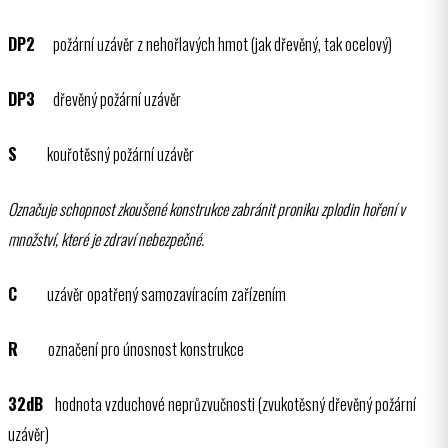
DP2
požární uzávěr z nehořlavých hmot (jak dřevěný, tak ocelový)
DP3
dřevěný požární uzávěr
S
kouřotěsný požární uzávěr
Označuje schopnost zkoušené konstrukce zabránit proniku zplodin hoření v
množství, které je zdraví nebezpečné.
C
uzávěr opatřený samozavíracím zařízením
R
označení pro únosnost konstrukce
32dB
hodnota vzduchové neprůzvučnosti (zvukotěsný dřevěný požární
uzávěr)