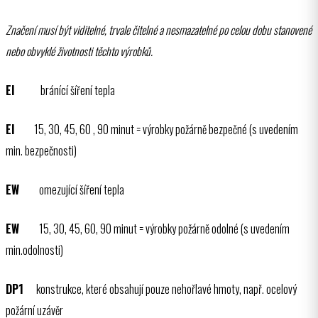
Značení musí být viditelné, trvale čitelné a nesmazatelné po celou dobu stanovené
nebo obvyklé životnosti těchto výrobků.
EI
bránící šíření tepla
EI
15, 30, 45, 60 , 90 minut = výrobky požárně bezpečné (s uvedením
min. bezpečnosti)
EW
omezující šíření tepla
EW
15, 30, 45, 60, 90 minut = výrobky požárně odolné (s uvedením
min.odolnosti)
DP1
konstrukce, které obsahují pouze nehořlavé hmoty, např. ocelový
požární uzávěr