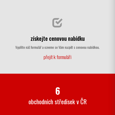
získejte cenovou nabídku
Vyplňte náš formulář a ozveme se Vám nazpět s cenovou nabídkou.
přejít k formuláři
6
obchodních středisek v ČR