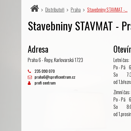
Distributoři
Praha
Stavebniny STAVMAT -…
Stavebniny STAVMAT - Pr
Adresa
Oteví
Praha 6 - Řepy, Karlovarská 1723
Letní čas:
Po - Pá 6
235 090 070
So 7:30 
praha6@sproficentrum.cz
od 1.březn
profi centrum
Zimní čas:
Po - Pá 6:
So 8:00 
od 1.prosi