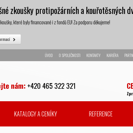
né zkoušky protipožárních a kouřotěsných dv
koušky, které byly financované i z fondů EU! Za podporu děkujeme!
formací
ÚVOD
O SPOLEČNOSTI
KONTAKTY
KARIÉRA
PARTN
ejte nám:
+420 465 322 321
C
Zp
KATALOGY A CENÍKY
REFERENCE