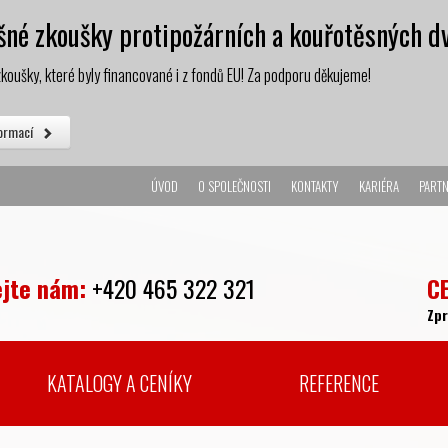
né zkoušky protipožárních a kouřotěsných dv
koušky, které byly financované i z fondů EU! Za podporu děkujeme!
formací
ÚVOD
O SPOLEČNOSTI
KONTAKTY
KARIÉRA
PARTN
ejte nám:
+420 465 322 321
C
Zp
KATALOGY A CENÍKY
REFERENCE