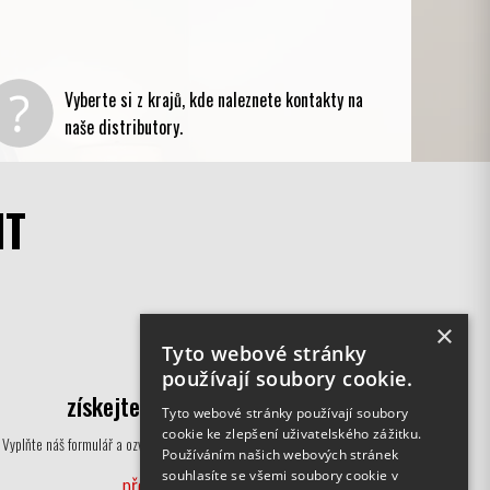
Vyberte si z krajů, kde naleznete kontakty na
naše distributory.
IT
×
Tyto webové stránky
používají soubory cookie.
získejte cenovou nabídku
Tyto webové stránky používají soubory
cookie ke zlepšení uživatelského zážitku.
Vyplňte náš formulář a ozveme se Vám nazpět s cenovou nabídkou.
Používáním našich webových stránek
souhlasíte se všemi soubory cookie v
přejít k formuláři