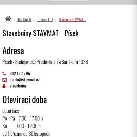
Distributoři
Jihočeský kraj
Stavebniny STAVMAT -…
Stavebniny STAVMAT - Písek
Adresa
Písek - Budějovické Předměstí, Za Šarlákem 1938
602 123 795
pisek@stavmat.cz
stavebniny
Otevírací doba
Letní čas:
Po - Pá 7:00 - 17:00 h
So 7:00 - 12:00 h
od 1.března do 30.listopadu