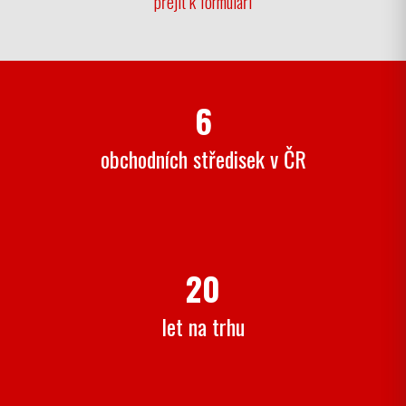
přejít k formuláři
6
obchodních středisek v ČR
20
let na trhu