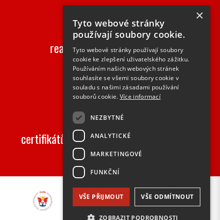
×
2000+
Tyto webové stránky
používají soubory cookie.
realizovaných zakázek ročně
Tyto webové stránky používají soubory
cookie ke zlepšení uživatelského zážitku.
Používáním našich webových stránek
souhlasíte se všemi soubory cookie v
souladu s našimi zásadami používání
souborů cookie.
Více informací
50+
NEZBYTNÉ
certifikátů na speciální vlastnosti výrobků
ANALYTICKÉ
MARKETINGOVÉ
FUNKČNÍ
VŠE PŘIJMOUT
VŠE ODMÍTNOUT
ZOBRAZIT PODROBNOSTI