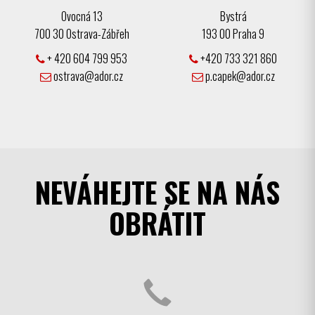
Ovocná 13
Bystrá
700 30 Ostrava-Zábřeh
193 00 Praha 9
+ 420 604 799 953
+420 733 321 860
ostrava@ador.cz
p.capek@ador.cz
NEVÁHEJTE SE NA NÁS
OBRÁTIT