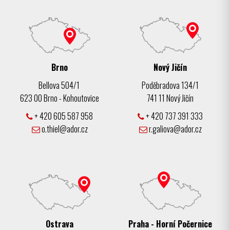
Brno
Nový Jičín
Bellova 504/1
Poděbradova 134/1
623 00 Brno - Kohoutovice
741 11 Nový Jičín
+ 420 605 587 958
+ 420 737 391 333
o.thiel@ador.cz
r.galiova@ador.cz
Ostrava
Praha - Horní Počernice