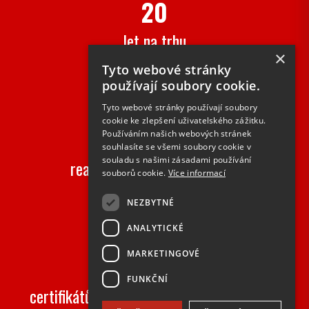
20
let na trhu
×
Tyto webové stránky
používají soubory cookie.
Tyto webové stránky používají soubory
cookie ke zlepšení uživatelského zážitku.
2000+
Používáním našich webových stránek
souhlasíte se všemi soubory cookie v
souladu s našimi zásadami používání
realizovaných zakázek ročně
souborů cookie.
Více informací
NEZBYTNÉ
ANALYTICKÉ
MARKETINGOVÉ
50+
FUNKČNÍ
certifikátů na speciální vlastnosti výrobků