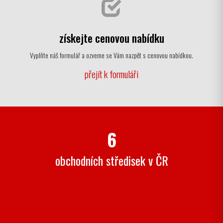
získejte cenovou nabídku
Vyplňte náš formulář a ozveme se Vám nazpět s cenovou nabídkou.
přejít k formuláři
6
obchodních středisek v ČR