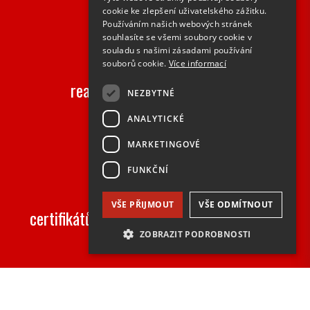
cookie ke zlepšení uživatelského zážitku.
Používáním našich webových stránek
souhlasíte se všemi soubory cookie v
2000+
souladu s našimi zásadami používání
souborů cookie.
Více informací
realizovaných zakázek ročně
NEZBYTNÉ
ANALYTICKÉ
MARKETINGOVÉ
FUNKČNÍ
50+
VŠE PŘIJMOUT
VŠE ODMÍTNOUT
certifikátů na speciální vlastnosti výrobků
ZOBRAZIT PODROBNOSTI
Nezbytné
Analytické
Marketingové
Funkční