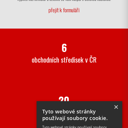
přejít k formuláři
6
obchodních středisek v ČR
20
×
let na trhu
Tyto webové stránky
používají soubory cookie.
Tyto webové stránky používají soubory