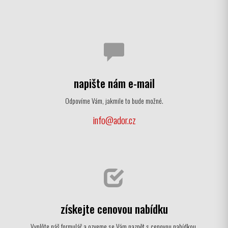
napište nám e-mail
Odpovíme Vám, jakmile to bude možné.
info@ador.cz
získejte cenovou nabídku
Vyplňte náš formulář a ozveme se Vám nazpět s cenovou nabídkou.