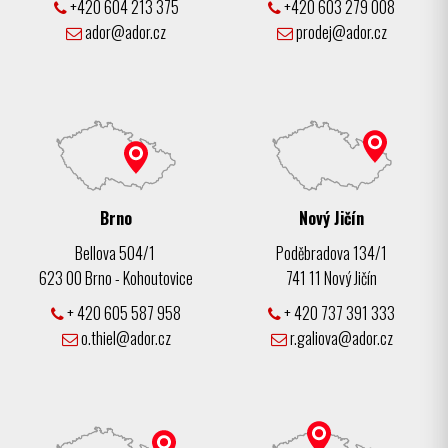
+420 604 213 375
+420 603 279 008
ador@ador.cz
prodej@ador.cz
Brno
Nový Jičín
Bellova 504/1
Poděbradova 134/1
623 00 Brno - Kohoutovice
741 11 Nový Jičín
+ 420 605 587 958
+ 420 737 391 333
o.thiel@ador.cz
r.galiova@ador.cz