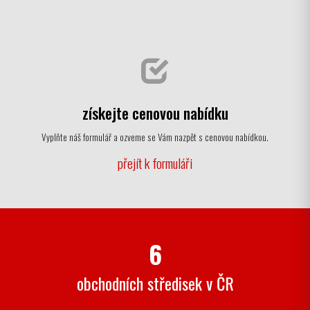
získejte cenovou nabídku
Vyplňte náš formulář a ozveme se Vám nazpět s cenovou nabídkou.
přejít k formuláři
6
obchodních středisek v ČR