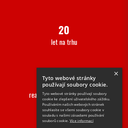
20
let na trhu
×
Tyto webové stránky
2000+
používají soubory cookie.
realizovaných zakázek ročně
Tyto webové stránky používají soubory
cookie ke zlepšení uživatelského zážitku.
Používáním našich webových stránek
souhlasíte se všemi soubory cookie v
souladu s našimi zásadami používání
souborů cookie.
Více informací