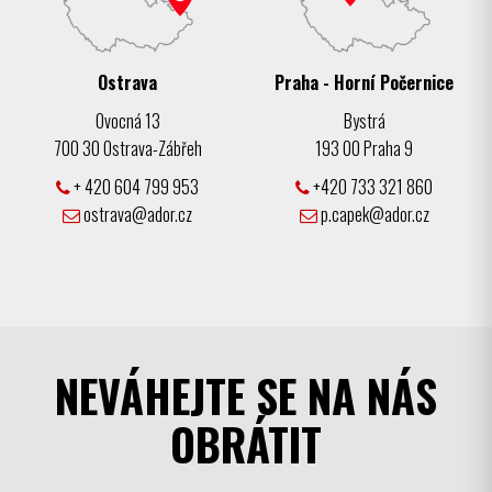
Ostrava
Praha - Horní Počernice
Ovocná 13
Bystrá
700 30 Ostrava-Zábřeh
193 00 Praha 9
+ 420 604 799 953
+420 733 321 860
ostrava@ador.cz
p.capek@ador.cz
NEVÁHEJTE SE NA NÁS
OBRÁTIT