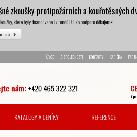
né zkoušky protipožárních a kouřotěsných dv
koušky, které byly financované i z fondů EU! Za podporu děkujeme!
formací
ÚVOD
O SPOLEČNOSTI
KONTAKTY
KARIÉRA
PARTN
ejte nám:
+420 465 322 321
C
Zp
KATALOGY A CENÍKY
REFERENCE