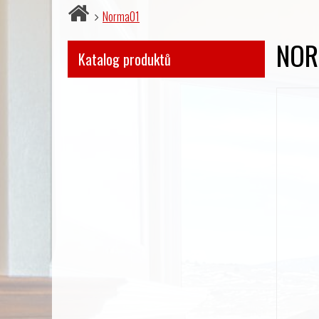
Norma01
NO
Katalog produktů