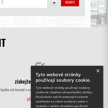
IT
×
Tyto webové stránky
používají soubory cookie.
získejte cenovou nabídku
Tyto webové stránky používají soubory
Vyplňte náš formulář a ozveme se Vám nazpět s cenovou nabídkou.
cookie ke zlepšení uživatelského zážitku.
Používáním našich webových stránek
přejít k formuláři
souhlasíte se všemi soubory cookie v
souladu s našimi zásadami používání