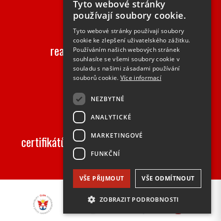
Tyto webové stránky
používají soubory cookie.
2000+
Tyto webové stránky používají soubory
cookie ke zlepšení uživatelského zážitku.
realizovaných zakázek ročně
Používáním našich webových stránek
souhlasíte se všemi soubory cookie v
souladu s našimi zásadami používání
souborů cookie.
Více informací
NEZBYTNÉ
50+
ANALYTICKÉ
MARKETINGOVÉ
certifikátů na speciální vlastnosti výrobků
FUNKČNÍ
VŠE PŘIJMOUT
VŠE ODMÍTNOUT
ZOBRAZIT PODROBNOSTI