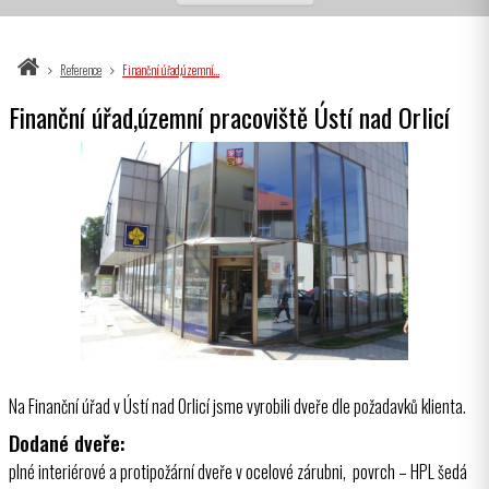
Reference
Finanční úřad,územní…
Finanční úřad,územní pracoviště Ústí nad Orlicí
Na Finanční úřad v Ústí nad Orlicí jsme vyrobili dveře dle požadavků klienta.
Dodané dveře:
plné interiérové a protipožární dveře v ocelové zárubni, povrch – HPL šedá