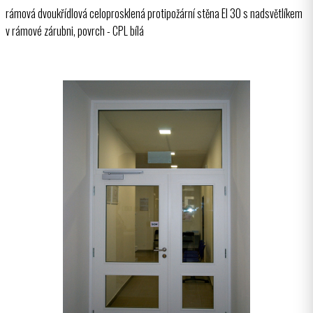
rámová dvoukřídlová celoprosklená protipožární stěna EI 30 s nadsvětlíkem
v rámové zárubni, povrch - CPL bílá