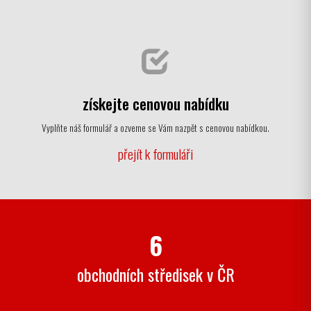
získejte cenovou nabídku
Vyplňte náš formulář a ozveme se Vám nazpět s cenovou nabídkou.
přejít k formuláři
6
obchodních středisek v ČR