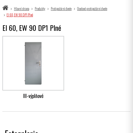
Hlavní strana
Produkty
Protipožární dveře
Ocelové protipožární dveře
EI 60, EW 90 DP1 Plné
EI 60, EW 90 DP1 Plné
III-výplňové