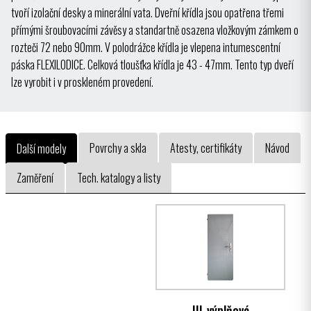
tvoří izolační desky a minerální vata. Dveřní křídla jsou opatřena třemi
přímými šroubovacími závěsy a standartně osazena vložkovým zámkem o
rozteči 72 nebo 90mm. V polodrážce křídla je vlepena intumescentní
páska FLEXILODICE. Celková tloušťka křídla je 43 - 47mm. Tento typ dveří
lze vyrobit i v proskleném provedení.
Povrchy a skla
Atesty, certifikáty
Návod
Další modely
Zaměření
Tech. katalogy a listy
III-výplňové
III-výplňové