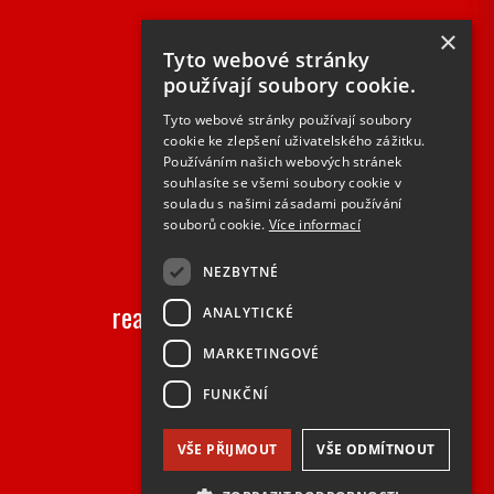
×
20
Tyto webové stránky
používají soubory cookie.
let na trhu
Tyto webové stránky používají soubory
cookie ke zlepšení uživatelského zážitku.
Používáním našich webových stránek
souhlasíte se všemi soubory cookie v
souladu s našimi zásadami používání
souborů cookie.
Více informací
2000+
NEZBYTNÉ
realizovaných zakázek ročně
ANALYTICKÉ
MARKETINGOVÉ
FUNKČNÍ
VŠE PŘIJMOUT
VŠE ODMÍTNOUT
50+