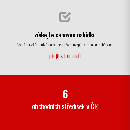
získejte cenovou nabídku
Vyplňte náš formulář a ozveme se Vám nazpět s cenovou nabídkou.
přejít k formuláři
6
obchodních středisek v ČR